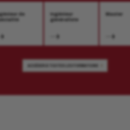
génieur de
Ingénieur
Master
écialité
généraliste
ACCÉDER À TOUTES LES FORMATIONS