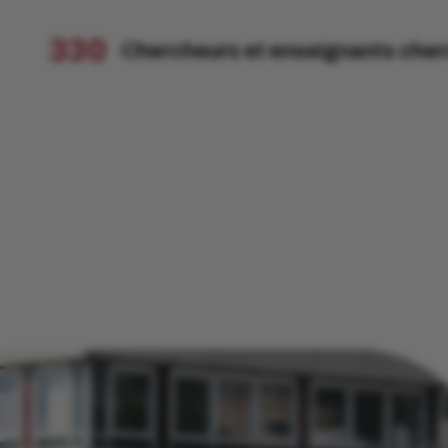
330
Chercheurs et enseignants che