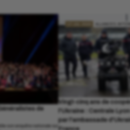
17 JUL. 2026
ALLIANCES, INTE
Vingt-cinq ans de coopé
Généralistes de
l'Ukraine : Centrale Lyo
par l'ambassade d'Ukrai
ie son enquête nationale sur
France