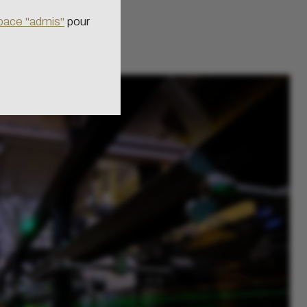
peu nos serveurs et
pace "admis"
pour