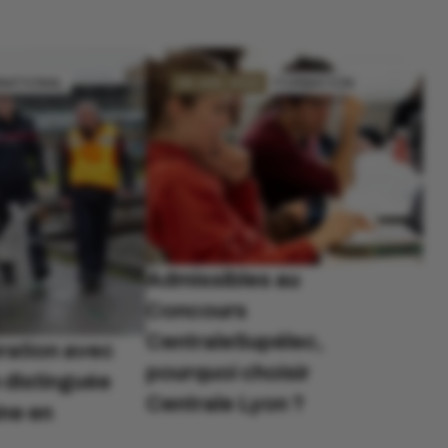
RNATIONAL
29 JUN. 2026
FORMATION
Admissibles au
Concours
CentraleSupélec,
ration avec
pourquoi choisir
n distinguée
Centrale Lyon ?
ne en