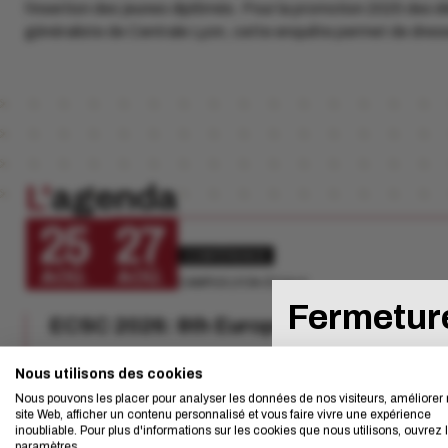
l’insertion des jeunes diplômés. Pour la promotion 2025 des é
généraliste de Centrale Lyon, cette enquête permet de dresser
L'
agenda
25
27
CONFÉRENCE
AOÛ.
AOÛ.
CAMPUS LYON-ÉCULLY
L'écoconc
Fermeture
ECSC 2026: 8th European Conference o
Nous avons développé
Nous utilisons des cookies
Nos services seront
Nous pouvons les placer pour analyser les données de nos visiteurs, améliorer 
plateforme d'inscript
site Web, afficher un contenu personnalisé et vous faire vivre une expérience
inoubliable. Pour plus d'informations sur les cookies que nous utilisons, ouvrez 
Si vous aussi vous s
paramètres.