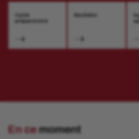
Cycle
Bachelor
In
préparatoire
sp
En ce
moment