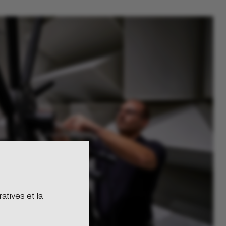
ussi !
conception.
atives et la
cessaires à votre