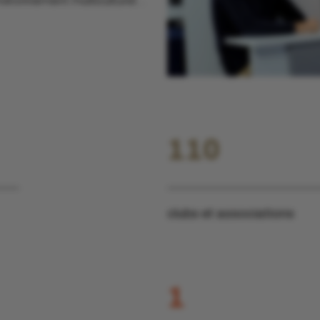
nvironnement multiculturel…
110
clubs et associations
1