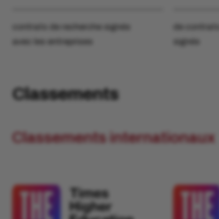
contrats de recherche signés
de contrat
avec les entreprises
signés
Classements
Classements internationaux