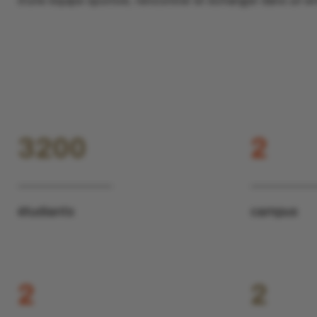
d’une équipe sportive, rencontrer et échanger dans un e
3200
2
étudiants
campus
2
2