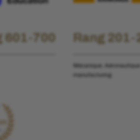
 601-700
Rang 201-
Mécanique, Aéronautique
manufacturing