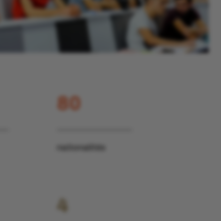
80
nationalités
4