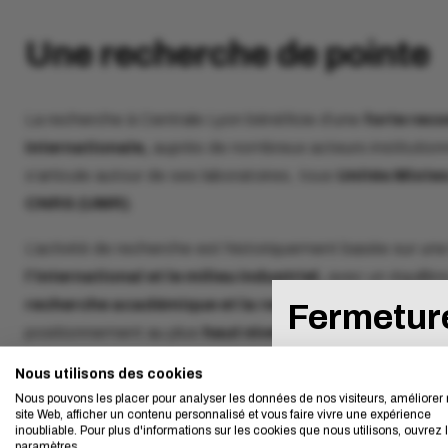
Une recherche de pointe
La recherche à Centrale Lyon bénéficie d’une
forte rec
internationale,
auprès de nombreux acteurs institutionne
s’articule autour de ses laboratoires, tous
Unités Mixte
CNRS (UMR)
.
L’activité de recherche est historiquement basée sur un
l’international et le milieu industriel,
avec un équilibr
L'écoconc
recherche académique et la recherche partenarial
Fermeture
positionnement au plus
haut niveau scientifique
tout 
indispensableavec les problématiques des entreprises.
Nous avons développé
Nous utilisons des cookies
Nos services seront
Nous pouvons les placer pour analyser les données de nos visiteurs, améliorer 
plateforme d'inscript
site Web, afficher un contenu personnalisé et vous faire vivre une expérience
inoubliable. Pour plus d'informations sur les cookies que nous utilisons, ouvrez 
Si vous aussi vous s
paramètres.