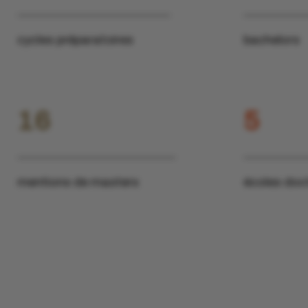
cycles préparatoires
bachelors
16
5
mentions de masters
écoles doc