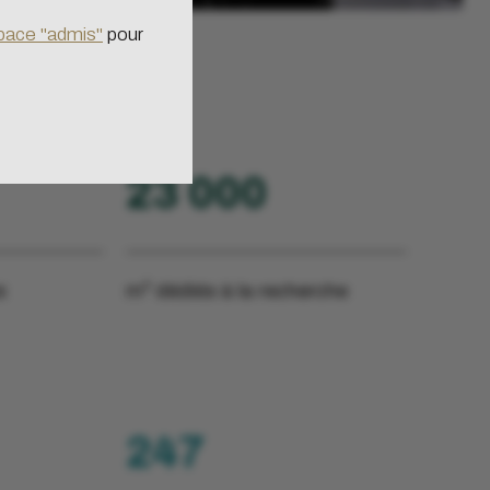
peu nos serveurs et
pace "admis"
pour
23 000
s
m² dédiés à la recherche
247