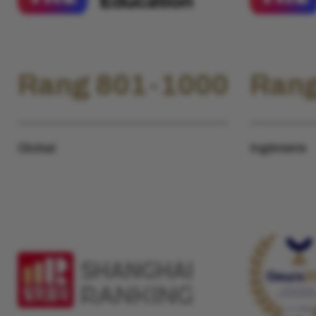
Rang 801-1000
Rang
Global
Ingénierie