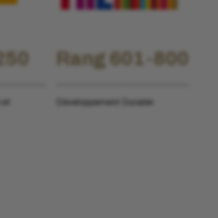
250
Rang 601-800
 et
Développement Durable