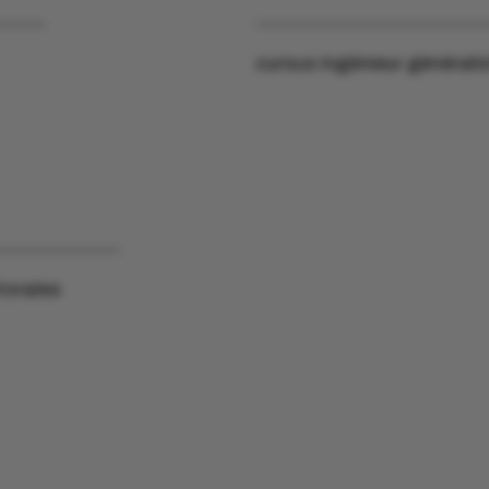
cursus ingénieur générali
torales