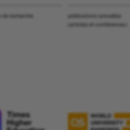
s de recherche
publications annuelles
(articles et conférences)