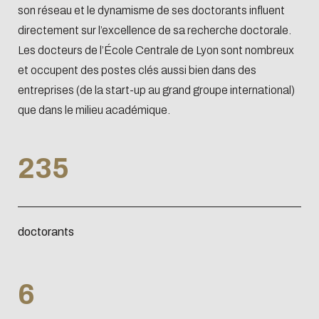
Systèmes
Soutenir
son réseau et le dynamisme de ses doctorants influent
Centrale
directement sur l’excellence de sa recherche doctorale.
Les docteurs de l’École Centrale de Lyon sont nombreux
Lyon
et occupent des postes clés aussi bien dans des
entreprises (de la start-up au grand groupe international)
Devenir Mécène
que dans le milieu académique.
Verser la taxe
d'apprentissage
235
doctorants
6