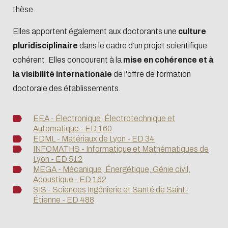
détaillés sur le site du
Ministère
cette plateforme, un
dossier
thèse.
de l'Enseignement Supérieur et
d’inscription ou de
Elles apportent également aux doctorants une
culture
de la Recherche
.
réinscription pédagogique
pluridisciplinaire
dans le cadre d’un projet scientifique
est à compléter
en
cohérent. Elles concourent à la
mise en cohérence et à
EN SAVOIR PLUS
remplissant les différentes
la visibilité internationale
de l'offre de formation
sections et en déposant les
doctorale des établissements.
documents demandés.
Un
tutoriel ADUM
est
EEA - Électronique, Électrotechnique et
Automatique - ED 160
disponible en téléchargement
EDML - Matériaux de Lyon - ED 34
en
langue française
et en
langue
INFOMATHS - Informatique et Mathématiques de
anglaise.
En cas de difficultés,
Lyon - ED 512
MEGA - Mécanique, Énergétique, Génie civil,
écrire à
sos.adum@universite-
Acoustique - ED 162
lyon.fr
SIS - Sciences Ingénierie et Santé de Saint-
Étienne - ED 488
Étape 2 - L'inscription
administrative à
Centrale Lyon