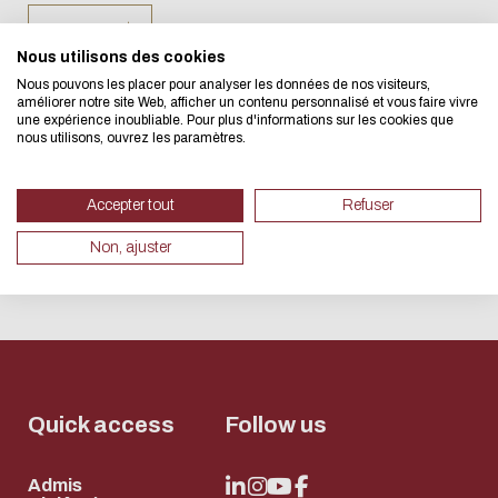
CONTACT
We developed this website as part
Nous utilisons des cookies
design approach.
Nous pouvons les placer pour analyser les données de nos visiteurs,
améliorer notre site Web, afficher un contenu personnalisé et vous faire vivre
une expérience inoubliable. Pour plus d'informations sur les cookies que
nous utilisons, ouvrez les paramètres.
If you also want to drastically re
necessary for your navigation, you 
Accepter tout
Refuser
Eco Mode. This will place very litt
Non, ajuster
servers and you will thus become a
design.
Thank you for your contribution !
取消
Quick access
Follow us
Admis