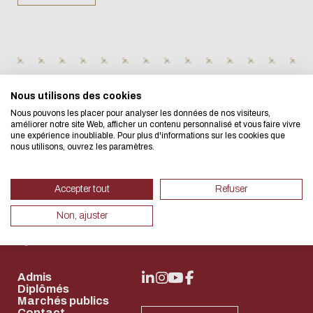
Eco-design conc
too!
We developed this website as part
Nous utilisons des cookies
design approach.
Nous pouvons les placer pour analyser les données de nos visiteurs,
améliorer notre site Web, afficher un contenu personnalisé et vous faire vivre
une expérience inoubliable. Pour plus d'informations sur les cookies que
nous utilisons, ouvrez les paramètres.
If you also want to drastically re
necessary for your navigation, you 
Accepter tout
Refuser
Eco Mode. This will place very litt
Non, ajuster
servers and you will thus become a
design.
Quick access
Follow us
Thank you for your contribution !
Admis
Diplômés
Marchés publics
取消
Contact