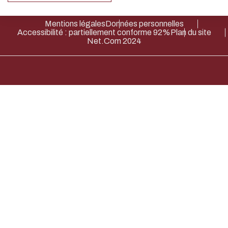
obtenir une attestation et, sous
design.
certaines conditions, une
Thank you for your contribution !
Mentions légales
Données personnelles
Accessibilité : partiellement conforme 92%
Plan du site
reconnaissance en crédits
Net.Com 2024
ECTS.
En savoir plus
.
取消