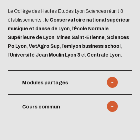
Le Collège des Hautes Etudes Lyon Sciences réunit 8
établissements : le
Conservatoire national supérieur
musique et danse de Lyon
, l’
École Normale
Supérieure de Lyon
,
Mines Saint-Étienne
,
Sciences
Po Lyon
,
VetAgro Sup
, l’
emlyon business school
,
l’
Université Jean Moulin Lyon 3
et
Centrale Lyon
.
Modules partagés
Les étudiants de Centrale Lyon
Cours commun
ont la possibilité de suivre un
module d’enseignement dans
Le Cours Commun : un cycle de
l’un des établissements
12 conférences gratuites et
membres du CHELS. Cette