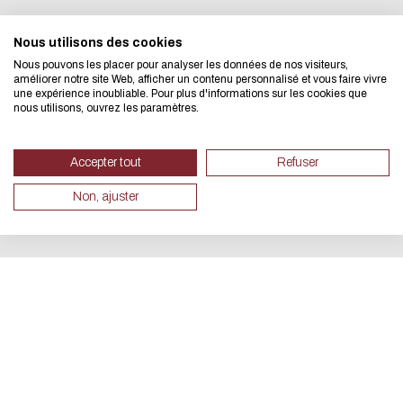
We developed this website as part
Nous utilisons des cookies
design approach.
Nous pouvons les placer pour analyser les données de nos visiteurs,
améliorer notre site Web, afficher un contenu personnalisé et vous faire vivre
une expérience inoubliable. Pour plus d'informations sur les cookies que
nous utilisons, ouvrez les paramètres.
If you also want to drastically re
necessary for your navigation, you 
Accepter tout
Refuser
Eco Mode. This will place very litt
Non, ajuster
servers and you will thus become a
design.
Thank you for your contribution !
取消