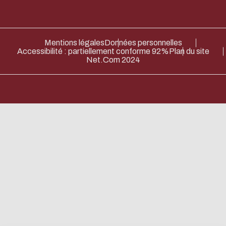
Systèmes
Soutenir
Centrale
Lyon
Mentions légales
Données personnelles
Accessibilité : partiellement conforme 92%
Plan du site
Net.Com 2024
Devenir Mécène
Verser la taxe
d'apprentissage
Eco-design conc
too!