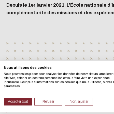
Master
humaines HRS4R
campus internationaux
DDRS
Déposer 
Depuis le 1er janvier 2021, L’École nationale d
Travailler à Centrale Lyon
Laborat
Recherche
Vie asso
Doctorat
Les chercheurs et enseignants-
Les actualités DD&RS
d'emploi
complémentarité des missions et des expérienc
Mécénat
Fluides 
accompa
Locatio
Diplôme d'établissement
chercheurs
Newsletter DD&RS
Recruter
Laborato
Écosystè
Interven
Dynamiq
diffuser
Soutenir Centrale Lyon
Eco-desig
Devenir Mécène
We developed this we
Verser la taxe d'apprentissage
Nous utilisons des cookies
Nous pouvons les placer pour analyser les données de nos visiteurs, améliorer 
site Web, afficher un contenu personnalisé et vous faire vivre une expérience
inoubliable. Pour plus d'informations sur les cookies que nous utilisons, ouvrez 
If you also want to d
paramètres.
its Eco Mode. This wi
Useful link
in eco-design.
Accepter tout
Refuser
Non, ajuster
Thank you for your con
Site Centrale Lyon