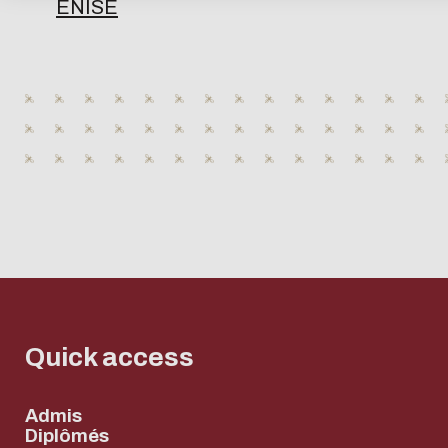
ENISE
Quick access
Admis
Diplômés