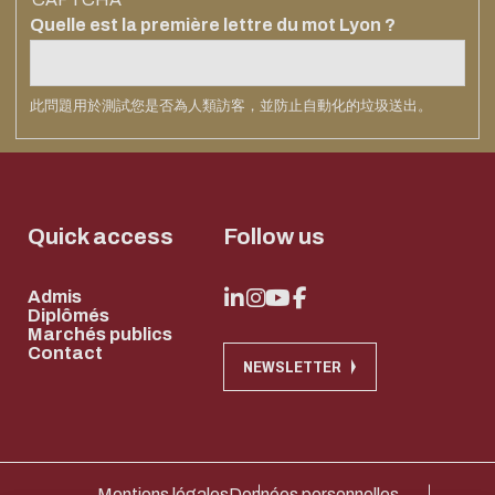
Systèmes
Soutenir
Quelle est la première lettre du mot Lyon ?
Centrale
Lyon
此問題用於測試您是否為人類訪客，並防止自動化的垃圾送出。
Devenir Mécène
Verser la taxe
d'apprentissage
Quick access
Follow us
Admis
Diplômés
Marchés publics
Contact
NEWSLETTER
Eco-design conc
too!
Mentions légales
Données personnelles