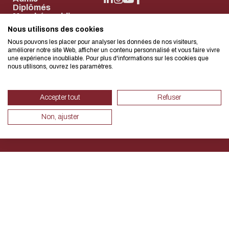
Diplômés
Marchés publics
Contact
We developed this website as part
Nous utilisons des cookies
NEWSLETTER
Nous pouvons les placer pour analyser les données de nos visiteurs,
design approach.
améliorer notre site Web, afficher un contenu personnalisé et vous faire vivre
une expérience inoubliable. Pour plus d'informations sur les cookies que
nous utilisons, ouvrez les paramètres.
If you also want to drastically re
necessary for your navigation, you 
Mentions légales
Données personnelles
Accepter tout
Refuser
Accessibilité : partiellement conforme 92%
Plan du site
Eco Mode. This will place very litt
Net.Com 2024
Non, ajuster
servers and you will thus become a
design.
Thank you for your contribution !
CANCEL