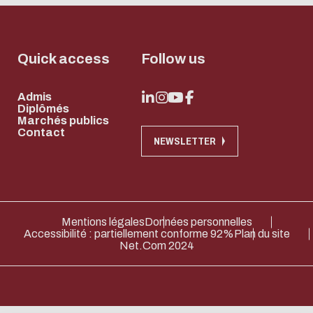
Systèmes
Soutenir
Centrale
Lyon
Quick access
Follow us
Devenir Mécène
Admis
Diplômés
Verser la taxe
Marchés publics
Contact
d'apprentissage
NEWSLETTER
Mentions légales
Données personnelles
Accessibilité : partiellement conforme 92%
Plan du site
Net.Com 2024
Eco-design conc
too!