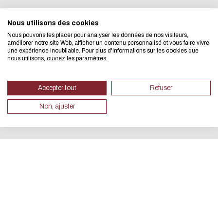
We developed this website as part
Nous utilisons des cookies
Nous pouvons les placer pour analyser les données de nos visiteurs,
design approach.
améliorer notre site Web, afficher un contenu personnalisé et vous faire vivre
une expérience inoubliable. Pour plus d'informations sur les cookies que
nous utilisons, ouvrez les paramètres.
If you also want to drastically re
necessary for your navigation, you 
Accepter tout
Refuser
Eco Mode. This will place very litt
Non, ajuster
servers and you will thus become a
design.
Thank you for your contribution !
CANCEL