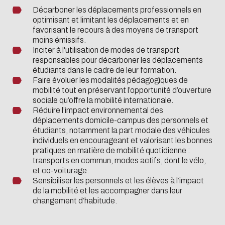
Réaliser un audit détaillé
Décarboner les déplacements professionnels en
d’occupation des locaux
optimisant et limitant les déplacements et en
afin d’optimiser les
favorisant le recours à des moyens de transport
espaces et leur
moins émissifs.
fonctionnement.
Inciter à l'utilisation de modes de transport
Lancer une étude sur la
responsables pour décarboner les déplacements
gestion des eaux de pluie
étudiants dans le cadre de leur formation.
et la consommation d’eau.
Faire évoluer les modalités pédagogiques de
Rédiger une charte de
mobilité tout en préservant l’opportunité d’ouverture
bonnes pratiques sur les
sociale qu’offre la mobilité internationale.
usages responsables en
Réduire l’impact environnemental des
matière de consommation
déplacements domicile-campus des personnels et
d’énergie.
étudiants, notamment la part modale des véhicules
Lancer des campagnes
individuels en encourageant et valorisant les bonnes
de diffusion des
pratiques en matière de mobilité quotidienne :
consommations et de
transports en commun, modes actifs, dont le vélo,
sensibilisation pour
et co-voiturage.
favoriser les bonnes
Sensibiliser les personnels et les élèves à l’impact
pratiques.
de la mobilité et les accompagner dans leur
changement d’habitude.