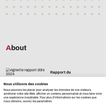
A
bout
Eco-design conc
too!
Rapport du
Développement
Rapport du
We developed this website as part
Nous utilisons des cookies
Durable et de la
Développement
Nous pouvons les placer pour analyser les données de nos visiteurs,
design approach.
Responsabilité
Durable et de la
améliorer notre site Web, afficher un contenu personnalisé et vous faire vivre
une expérience inoubliable. Pour plus d'informations sur les cookies que
Sociétale -
Responsabilité
nous utilisons, ouvrez les paramètres.
If you also want to drastically re
Biotope - 2023