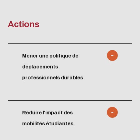
Actions
Mener une politique de
déplacements
professionnels durables
Établir un guide de bonnes
pratiques des mobilités
durables professionnelles.
Travailler au sein de la
Réduire l'impact des
ComUE à la
mobilités étudiantes
généralisation et
l’harmonisation des règles
existantes dans les
Analyser et adapter le