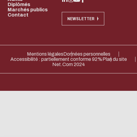
Systèmes
Soutenir
Diplômés
Marchés publics
Centrale
Contact
NEWSLETTER
Lyon
Devenir Mécène
Verser la taxe
Mentions légales
Données personnelles
Accessibilité : partiellement conforme 92%
Plan du site
d'apprentissage
Net.Com 2024
Eco-design conc
too!