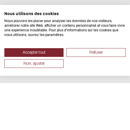
We developed this website as part
Nous utilisons des cookies
Nous pouvons les placer pour analyser les données de nos visiteurs,
design approach.
améliorer notre site Web, afficher un contenu personnalisé et vous faire vivre
une expérience inoubliable. Pour plus d'informations sur les cookies que
nous utilisons, ouvrez les paramètres.
If you also want to drastically re
necessary for your navigation, you 
Accepter tout
Refuser
Eco Mode. This will place very litt
Non, ajuster
servers and you will thus become a
design.
Thank you for your contribution !
CANCEL