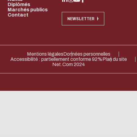
Systèmes
Soutenir
Diplômés
Marchés publics
Centrale
Contact
NEWSLETTER
Lyon
Devenir Mécène
Verser la taxe
Mentions légales
Données personnelles
Accessibilité : partiellement conforme 92%
Plan du site
d'apprentissage
Net.Com 2024
Eco-design conc
too!