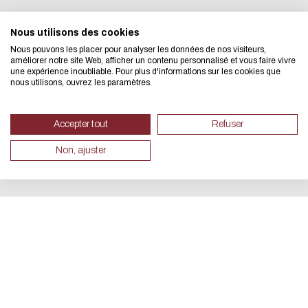
We developed this website as part
Nous utilisons des cookies
Nous pouvons les placer pour analyser les données de nos visiteurs,
design approach.
améliorer notre site Web, afficher un contenu personnalisé et vous faire vivre
une expérience inoubliable. Pour plus d'informations sur les cookies que
nous utilisons, ouvrez les paramètres.
If you also want to drastically re
necessary for your navigation, you 
Accepter tout
Refuser
Eco Mode. This will place very litt
Non, ajuster
servers and you will thus become a
design.
Thank you for your contribution !
CANCEL