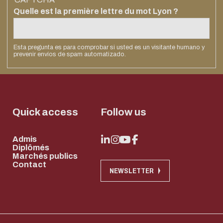
Systèmes
Soutenir
Quelle est la première lettre du mot Lyon ?
Centrale
Lyon
Esta pregunta es para comprobar si usted es un visitante humano y
prevenir envíos de spam automatizado.
Devenir Mécène
Verser la taxe
d'apprentissage
Quick access
Follow us
Admis
Diplômés
Marchés publics
Contact
NEWSLETTER
Eco-design conc
too!