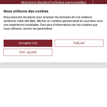
Mentions légales
Données personnelles
Accessibilité : partiellement conforme 92%
Plan du site
Net.Com 2024
We developed this website as part
Nous utilisons des cookies
Nous pouvons les placer pour analyser les données de nos visiteurs,
design approach.
améliorer notre site Web, afficher un contenu personnalisé et vous faire vivre
une expérience inoubliable. Pour plus d'informations sur les cookies que
nous utilisons, ouvrez les paramètres.
If you also want to drastically re
necessary for your navigation, you 
Accepter tout
Refuser
Eco Mode. This will place very litt
Non, ajuster
servers and you will thus become a
design.
Thank you for your contribution !
CANCEL