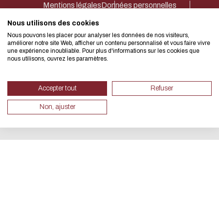
Mentions légales
Données personnelles
Accessibilité : partiellement conforme 92%
Plan du site
Net.Com 2024
We developed this website as part
Nous utilisons des cookies
Nous pouvons les placer pour analyser les données de nos visiteurs,
design approach.
améliorer notre site Web, afficher un contenu personnalisé et vous faire vivre
une expérience inoubliable. Pour plus d'informations sur les cookies que
nous utilisons, ouvrez les paramètres.
If you also want to drastically re
necessary for your navigation, you 
Accepter tout
Refuser
Eco Mode. This will place very litt
Non, ajuster
servers and you will thus become a
design.
Thank you for your contribution !
CANCEL