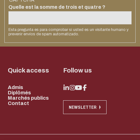
Systèmes
Soutenir
Quelle est la somme de trois et quatre ?
Centrale
Lyon
Esta pregunta es para comprobar si usted es un visitante humano y
prevenir envíos de spam automatizado.
Devenir Mécène
Verser la taxe
d'apprentissage
Quick access
Follow us
Admis
Diplômés
Marchés publics
Contact
NEWSLETTER
Eco-design conc
too!